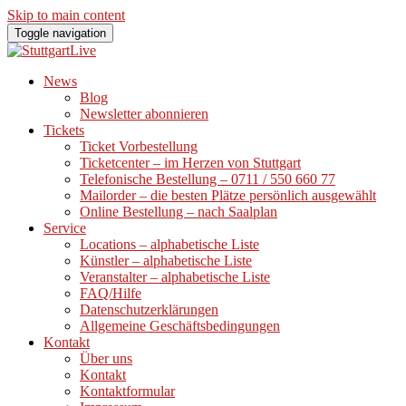
Skip to main content
Toggle navigation
News
Blog
Newsletter abonnieren
Tickets
Ticket Vorbestellung
Ticketcenter – im Herzen von Stuttgart
Telefonische Bestellung – 0711 / 550 660 77
Mailorder – die besten Plätze persönlich ausgewählt
Online Bestellung – nach Saalplan
Service
Locations – alphabetische Liste
Künstler – alphabetische Liste
Veranstalter – alphabetische Liste
FAQ/Hilfe
Datenschutzerklärungen
Allgemeine Geschäftsbedingungen
Kontakt
Über uns
Kontakt
Kontaktformular