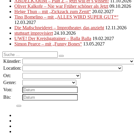
ABDELKARIM – Plan Z – jetzt will er’s wissen!
11.10.2026
Oliver Kalkofe – Nie war Früher schöner als Jetzt
09.10.2026
Helge Thun – mit „Zickzack zum Zenit“
20.02.2027
Tino Bomelino – mit „ALLES WIRD SUPER GUT*“
12.03.2027
Die Maßschneiderei – Improtheater, das anzieht
12.11.2026
stuttgart improvisiert
24.10.2026
UWE! Der Kreisligatrainer – Balla Balla
19.02.2027
Simon Pearce – mit „Funny Bones“
13.05.2027
Suche
nach:
Künstler:
Location:
Ort:
Genre:
Von:
Bis: