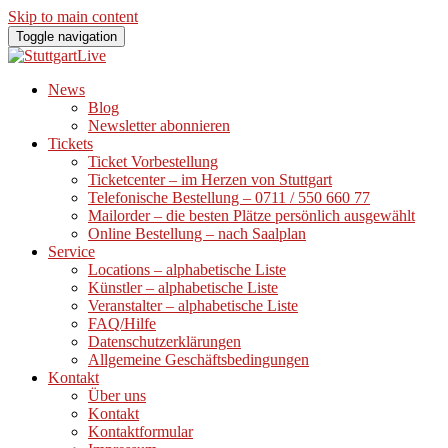
Skip to main content
Toggle navigation
News
Blog
Newsletter abonnieren
Tickets
Ticket Vorbestellung
Ticketcenter – im Herzen von Stuttgart
Telefonische Bestellung – 0711 / 550 660 77
Mailorder – die besten Plätze persönlich ausgewählt
Online Bestellung – nach Saalplan
Service
Locations – alphabetische Liste
Künstler – alphabetische Liste
Veranstalter – alphabetische Liste
FAQ/Hilfe
Datenschutzerklärungen
Allgemeine Geschäftsbedingungen
Kontakt
Über uns
Kontakt
Kontaktformular