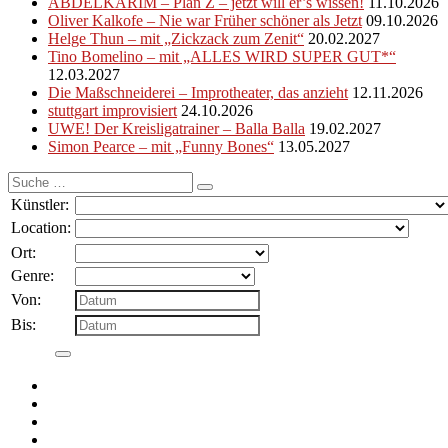
ABDELKARIM – Plan Z – jetzt will er’s wissen!
11.10.2026
Oliver Kalkofe – Nie war Früher schöner als Jetzt
09.10.2026
Helge Thun – mit „Zickzack zum Zenit“
20.02.2027
Tino Bomelino – mit „ALLES WIRD SUPER GUT*“
12.03.2027
Die Maßschneiderei – Improtheater, das anzieht
12.11.2026
stuttgart improvisiert
24.10.2026
UWE! Der Kreisligatrainer – Balla Balla
19.02.2027
Simon Pearce – mit „Funny Bones“
13.05.2027
Suche
nach:
Künstler:
Location:
Ort:
Genre:
Von:
Bis: