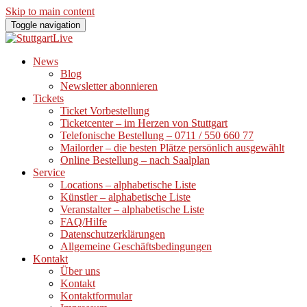
Skip to main content
Toggle navigation
News
Blog
Newsletter abonnieren
Tickets
Ticket Vorbestellung
Ticketcenter – im Herzen von Stuttgart
Telefonische Bestellung – 0711 / 550 660 77
Mailorder – die besten Plätze persönlich ausgewählt
Online Bestellung – nach Saalplan
Service
Locations – alphabetische Liste
Künstler – alphabetische Liste
Veranstalter – alphabetische Liste
FAQ/Hilfe
Datenschutzerklärungen
Allgemeine Geschäftsbedingungen
Kontakt
Über uns
Kontakt
Kontaktformular