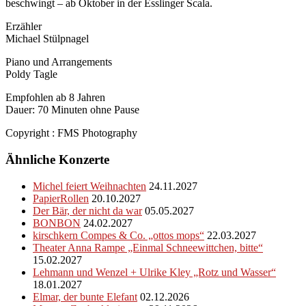
beschwingt – ab Oktober in der Esslinger Scala.
Erzähler
Michael Stülpnagel
Piano und Arrangements
Poldy Tagle
Empfohlen ab 8 Jahren
Dauer: 70 Minuten ohne Pause
Copyright : FMS Photography
Ähnliche Konzerte
Michel feiert Weihnachten
24.11.2027
PapierRollen
20.10.2027
Der Bär, der nicht da war
05.05.2027
BONBON
24.02.2027
kirschkern Compes & Co. „ottos mops“
22.03.2027
Theater Anna Rampe „Einmal Schneewittchen, bitte“
15.02.2027
Lehmann und Wenzel + Ulrike Kley „Rotz und Wasser“
18.01.2027
Elmar, der bunte Elefant
02.12.2026