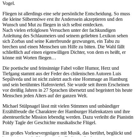
Vogel.
Fliegen ist allerdings eine sehr persönliche Entscheidung. So muss
die kleine Silbermöwe erst ihr Anderssein akzeptieren und den
Wunsch und Mut zu fliegen in sich selbst entdecken.
Nach vielen erfolglosen Versuchen unter der fachkundigen
Anleitung des Schlaumeiers und seinem geliebten Lexikon sehen
sich Zorbas und seine Katerfreunde gezwungen, ein Tabu zu
brechen und einen Menschen um Hilfe zu bitten. Die Wahl fällt
schließlich auf einen eigenwilligen Dichter, von dem es heißt, er
könne mit Worten fliegen…
Die poetische und feinsinnige Fabel voller Humor, Herz und
Tiefgang stammt aus der Feder des chilenischen Autoren Luis
Sepúlveda und ist nicht zuletzt auch eine Hommage an Hamburg
und sein berühmtes Hafenviertel. Sie wurde seit ihrem Erscheinen
vor dreißig Jahren in 27 Sprachen übersetzt und begeistert bis heute
Menschen jeden Alters auf der ganzen Welt.
Michael Stülpnagel lässt mit vielen Stimmen und unbändiger
Erzählfreude die Charaktere der Hamburger Hafenkatzen und ihre
abenteuerliche Mission lebendig werden. Dazu verleiht die Pianistin
Poldy Tagle der Geschichte musikalische Flügel.
Ein großes Vorlesevergnügen mit Musik, das berührt, beglückt und