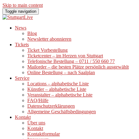
Skip to main content
Toggle navigation
News
Blog
Newsletter abonnieren
Tickets
Ticket Vorbestellung
Ticketcenter – im Herzen von Stuttgart
Telefonische Bestellung – 0711 / 550 660 77
Mailorder – die besten Plätze persönlich ausgewählt
Online Bestellung – nach Saalplan
Service
Locations – alphabetische Liste
Künstler – alphabetische Liste
Veranstalter – alphabetische Liste
FAQ/Hilfe
Datenschutzerklärungen
Allgemeine Geschäftsbedingungen
Kontakt
Über uns
Kontakt
Kontaktformular