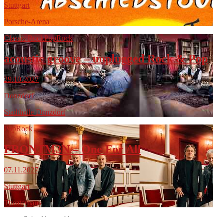
Stuttgart
Porsche-Arena
Classic Rock
Pop
Rock
acoustic groove – unplugged Rock & Pop
29.10.2027
Donzdorf
Stadthalle Donzdorf
Pop
Rock
FRONTM3N – One For All
07.11.2027
Stuttgart
Theaterhaus