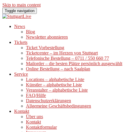
Skip to main content
Toggle navigation
News
Blog
Newsletter abonnieren
Tickets
Ticket Vorbestellung
Ticketcenter – im Herzen von Stuttgart
Telefonische Bestellung – 0711 / 550 660 77
Mailorder – die besten Plätze persönlich ausgewählt
Online Bestellung – nach Saalplan
Service
Locations – alphabetische Liste
Künstler – alphabetische Liste
Veranstalter – alphabetische Liste
FAQ/Hilfe
Datenschutzerklärungen
Allgemeine Geschäftsbedingungen
Kontakt
Über uns
Kontakt
Kontaktformular