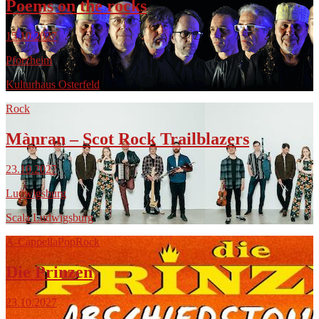
Poems on the rocks
15.10.2027
Pforzheim
Kulturhaus Osterfeld
Rock
Mànran – Scot Rock Trailblazers
23.10.2027
Ludwigsburg
Scala Ludwigsburg
A-Cappella
Pop
Rock
Die Prinzen
23.10.2027