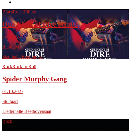
Blues
Rock
Tribute
One Night of Dire Straits
25.09.2027
Reutlingen
Stadthalle Reutlingen
Rock
Rock ´n Roll
Spider Murphy Gang
01.10.2027
Stuttgart
Liederhalle Beethovensaal
Rock