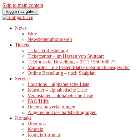
Skip to main content
Toggle navigation
News
Blog
Newsletter abonnieren
Tickets
Ticket Vorbestellung
Ticketcenter – im Herzen von Stuttgart
Telefonische Bestellung – 0711 / 550 660 77
Mailorder – die besten Plätze persönlich ausgewählt
Online Bestellung – nach Saalplan
Service
Locations – alphabetische Liste
Künstler – alphabetische Liste
Veranstalter – alphabetische Liste
FAQ/Hilfe
Datenschutzerklärungen
Allgemeine Geschäftsbedingungen
Kontakt
Über uns
Kontakt
Kontaktformular