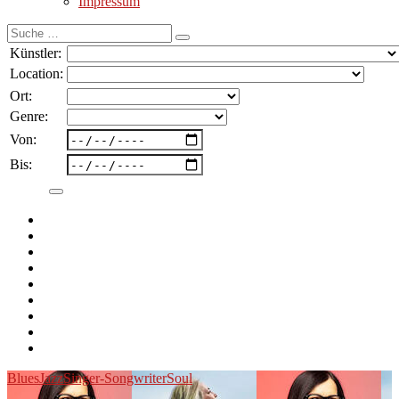
Impressum
Suche
nach:
Künstler:
Location:
Ort:
Genre:
Von:
Bis:
Blues
Jazz
Singer-Songwriter
Soul