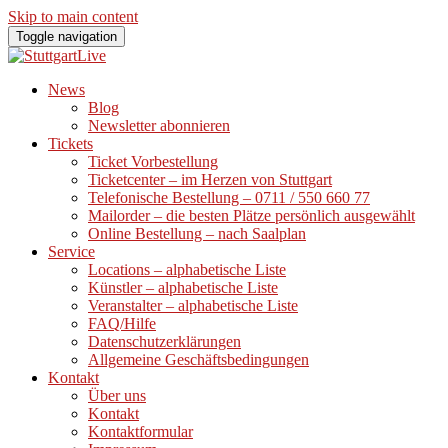
Skip to main content
Toggle navigation
News
Blog
Newsletter abonnieren
Tickets
Ticket Vorbestellung
Ticketcenter – im Herzen von Stuttgart
Telefonische Bestellung – 0711 / 550 660 77
Mailorder – die besten Plätze persönlich ausgewählt
Online Bestellung – nach Saalplan
Service
Locations – alphabetische Liste
Künstler – alphabetische Liste
Veranstalter – alphabetische Liste
FAQ/Hilfe
Datenschutzerklärungen
Allgemeine Geschäftsbedingungen
Kontakt
Über uns
Kontakt
Kontaktformular