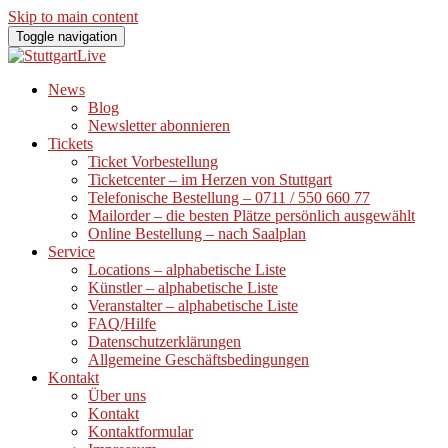
Skip to main content
Toggle navigation
News
Blog
Newsletter abonnieren
Tickets
Ticket Vorbestellung
Ticketcenter – im Herzen von Stuttgart
Telefonische Bestellung – 0711 / 550 660 77
Mailorder – die besten Plätze persönlich ausgewählt
Online Bestellung – nach Saalplan
Service
Locations – alphabetische Liste
Künstler – alphabetische Liste
Veranstalter – alphabetische Liste
FAQ/Hilfe
Datenschutzerklärungen
Allgemeine Geschäftsbedingungen
Kontakt
Über uns
Kontakt
Kontaktformular