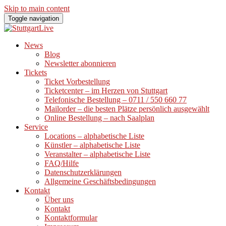
Skip to main content
Toggle navigation
News
Blog
Newsletter abonnieren
Tickets
Ticket Vorbestellung
Ticketcenter – im Herzen von Stuttgart
Telefonische Bestellung – 0711 / 550 660 77
Mailorder – die besten Plätze persönlich ausgewählt
Online Bestellung – nach Saalplan
Service
Locations – alphabetische Liste
Künstler – alphabetische Liste
Veranstalter – alphabetische Liste
FAQ/Hilfe
Datenschutzerklärungen
Allgemeine Geschäftsbedingungen
Kontakt
Über uns
Kontakt
Kontaktformular