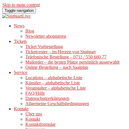
Skip to main content
Toggle navigation
News
Blog
Newsletter abonnieren
Tickets
Ticket Vorbestellung
Ticketcenter – im Herzen von Stuttgart
Telefonische Bestellung – 0711 / 550 660 77
Mailorder – die besten Plätze persönlich ausgewählt
Online Bestellung – nach Saalplan
Service
Locations – alphabetische Liste
Künstler – alphabetische Liste
Veranstalter – alphabetische Liste
FAQ/Hilfe
Datenschutzerklärungen
Allgemeine Geschäftsbedingungen
Kontakt
Über uns
Kontakt
Kontaktformular