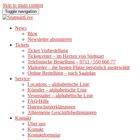
Skip to main content
Toggle navigation
News
Blog
Newsletter abonnieren
Tickets
Ticket Vorbestellung
Ticketcenter – im Herzen von Stuttgart
Telefonische Bestellung – 0711 / 550 660 77
Mailorder – die besten Plätze persönlich ausgewählt
Online Bestellung – nach Saalplan
Service
Locations – alphabetische Liste
Künstler – alphabetische Liste
Veranstalter – alphabetische Liste
FAQ/Hilfe
Datenschutzerklärungen
Allgemeine Geschäftsbedingungen
Kontakt
Über uns
Kontakt
Kontaktformular