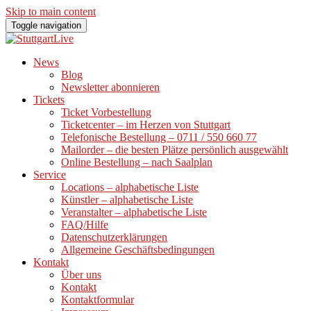
Skip to main content
Toggle navigation
News
Blog
Newsletter abonnieren
Tickets
Ticket Vorbestellung
Ticketcenter – im Herzen von Stuttgart
Telefonische Bestellung – 0711 / 550 660 77
Mailorder – die besten Plätze persönlich ausgewählt
Online Bestellung – nach Saalplan
Service
Locations – alphabetische Liste
Künstler – alphabetische Liste
Veranstalter – alphabetische Liste
FAQ/Hilfe
Datenschutzerklärungen
Allgemeine Geschäftsbedingungen
Kontakt
Über uns
Kontakt
Kontaktformular