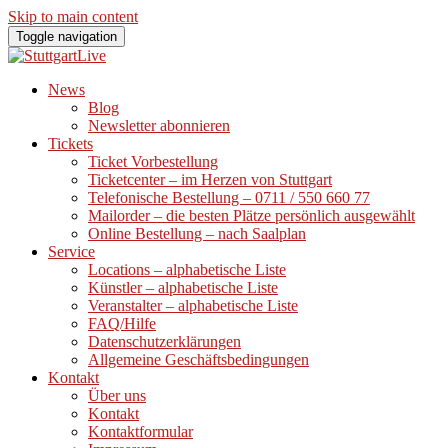
Skip to main content
Toggle navigation
News
Blog
Newsletter abonnieren
Tickets
Ticket Vorbestellung
Ticketcenter – im Herzen von Stuttgart
Telefonische Bestellung – 0711 / 550 660 77
Mailorder – die besten Plätze persönlich ausgewählt
Online Bestellung – nach Saalplan
Service
Locations – alphabetische Liste
Künstler – alphabetische Liste
Veranstalter – alphabetische Liste
FAQ/Hilfe
Datenschutzerklärungen
Allgemeine Geschäftsbedingungen
Kontakt
Über uns
Kontakt
Kontaktformular