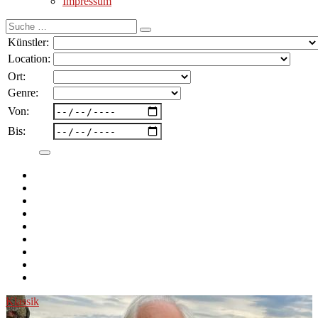
Impressum
Suche
nach:
Künstler:
Location:
Ort:
Genre:
Von:
Bis:
Klassik