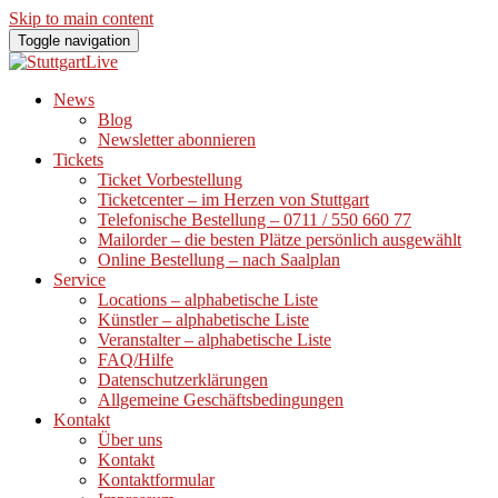
Skip to main content
Toggle navigation
News
Blog
Newsletter abonnieren
Tickets
Ticket Vorbestellung
Ticketcenter – im Herzen von Stuttgart
Telefonische Bestellung – 0711 / 550 660 77
Mailorder – die besten Plätze persönlich ausgewählt
Online Bestellung – nach Saalplan
Service
Locations – alphabetische Liste
Künstler – alphabetische Liste
Veranstalter – alphabetische Liste
FAQ/Hilfe
Datenschutzerklärungen
Allgemeine Geschäftsbedingungen
Kontakt
Über uns
Kontakt
Kontaktformular