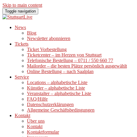
Skip to main content
Toggle navigation
News
Blog
Newsletter abonnieren
Tickets
Ticket Vorbestellung
Ticketcenter – im Herzen von Stuttgart
Telefonische Bestellung – 0711 / 550 660 77
Mailorder – die besten Plätze persönlich ausgewählt
Online Bestellung – nach Saalplan
Service
Locations – alphabetische Liste
Künstler – alphabetische Liste
Veranstalter – alphabetische Liste
FAQ/Hilfe
Datenschutzerklärungen
Allgemeine Geschäftsbedingungen
Kontakt
Über uns
Kontakt
Kontaktformular