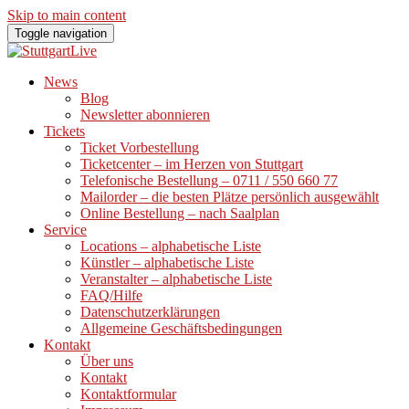
Skip to main content
Toggle navigation
News
Blog
Newsletter abonnieren
Tickets
Ticket Vorbestellung
Ticketcenter – im Herzen von Stuttgart
Telefonische Bestellung – 0711 / 550 660 77
Mailorder – die besten Plätze persönlich ausgewählt
Online Bestellung – nach Saalplan
Service
Locations – alphabetische Liste
Künstler – alphabetische Liste
Veranstalter – alphabetische Liste
FAQ/Hilfe
Datenschutzerklärungen
Allgemeine Geschäftsbedingungen
Kontakt
Über uns
Kontakt
Kontaktformular