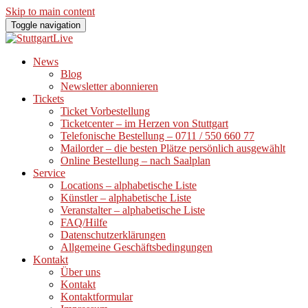
Skip to main content
Toggle navigation
News
Blog
Newsletter abonnieren
Tickets
Ticket Vorbestellung
Ticketcenter – im Herzen von Stuttgart
Telefonische Bestellung – 0711 / 550 660 77
Mailorder – die besten Plätze persönlich ausgewählt
Online Bestellung – nach Saalplan
Service
Locations – alphabetische Liste
Künstler – alphabetische Liste
Veranstalter – alphabetische Liste
FAQ/Hilfe
Datenschutzerklärungen
Allgemeine Geschäftsbedingungen
Kontakt
Über uns
Kontakt
Kontaktformular