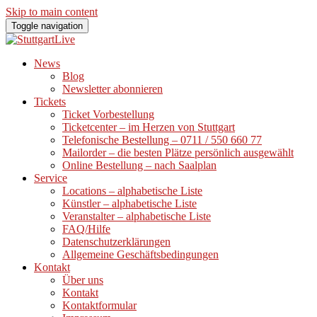
Skip to main content
Toggle navigation
News
Blog
Newsletter abonnieren
Tickets
Ticket Vorbestellung
Ticketcenter – im Herzen von Stuttgart
Telefonische Bestellung – 0711 / 550 660 77
Mailorder – die besten Plätze persönlich ausgewählt
Online Bestellung – nach Saalplan
Service
Locations – alphabetische Liste
Künstler – alphabetische Liste
Veranstalter – alphabetische Liste
FAQ/Hilfe
Datenschutzerklärungen
Allgemeine Geschäftsbedingungen
Kontakt
Über uns
Kontakt
Kontaktformular