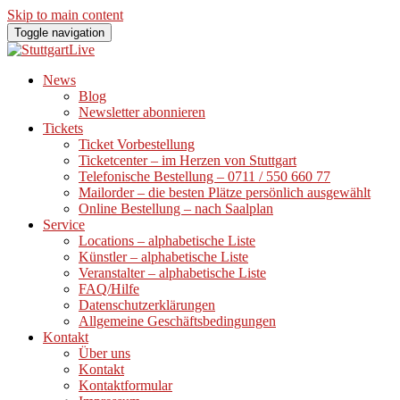
Skip to main content
Toggle navigation
News
Blog
Newsletter abonnieren
Tickets
Ticket Vorbestellung
Ticketcenter – im Herzen von Stuttgart
Telefonische Bestellung – 0711 / 550 660 77
Mailorder – die besten Plätze persönlich ausgewählt
Online Bestellung – nach Saalplan
Service
Locations – alphabetische Liste
Künstler – alphabetische Liste
Veranstalter – alphabetische Liste
FAQ/Hilfe
Datenschutzerklärungen
Allgemeine Geschäftsbedingungen
Kontakt
Über uns
Kontakt
Kontaktformular