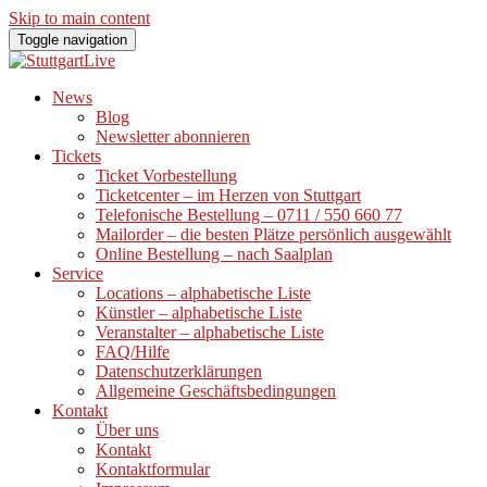
Skip to main content
Toggle navigation
News
Blog
Newsletter abonnieren
Tickets
Ticket Vorbestellung
Ticketcenter – im Herzen von Stuttgart
Telefonische Bestellung – 0711 / 550 660 77
Mailorder – die besten Plätze persönlich ausgewählt
Online Bestellung – nach Saalplan
Service
Locations – alphabetische Liste
Künstler – alphabetische Liste
Veranstalter – alphabetische Liste
FAQ/Hilfe
Datenschutzerklärungen
Allgemeine Geschäftsbedingungen
Kontakt
Über uns
Kontakt
Kontaktformular