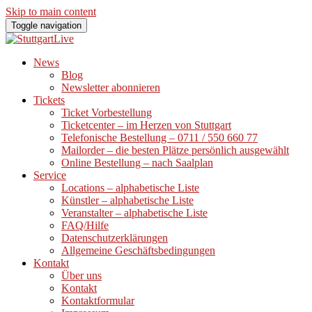
Skip to main content
Toggle navigation
News
Blog
Newsletter abonnieren
Tickets
Ticket Vorbestellung
Ticketcenter – im Herzen von Stuttgart
Telefonische Bestellung – 0711 / 550 660 77
Mailorder – die besten Plätze persönlich ausgewählt
Online Bestellung – nach Saalplan
Service
Locations – alphabetische Liste
Künstler – alphabetische Liste
Veranstalter – alphabetische Liste
FAQ/Hilfe
Datenschutzerklärungen
Allgemeine Geschäftsbedingungen
Kontakt
Über uns
Kontakt
Kontaktformular