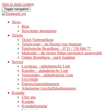
Skip to main content
Toggle navigation
News
Blog
Newsletter abonnieren
Tickets
Ticket Vorbestellung
Ticketcenter – im Herzen von Stuttgart
Telefonische Bestellung – 0711 / 550 660 77
Mailorder – die besten Plätze persönlich ausgewählt
Online Bestellung – nach Saalplan
Service
Locations – alphabetische Liste
Künstler – alphabetische Liste
Veranstalter – alphabetische Liste
FAQ/Hilfe
Datenschutzerklärungen
Allgemeine Geschäftsbedingungen
Kontakt
Über uns
Kontakt
Kontaktformular