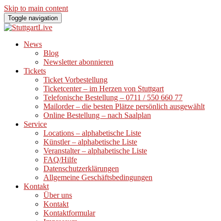
Skip to main content
Toggle navigation
News
Blog
Newsletter abonnieren
Tickets
Ticket Vorbestellung
Ticketcenter – im Herzen von Stuttgart
Telefonische Bestellung – 0711 / 550 660 77
Mailorder – die besten Plätze persönlich ausgewählt
Online Bestellung – nach Saalplan
Service
Locations – alphabetische Liste
Künstler – alphabetische Liste
Veranstalter – alphabetische Liste
FAQ/Hilfe
Datenschutzerklärungen
Allgemeine Geschäftsbedingungen
Kontakt
Über uns
Kontakt
Kontaktformular