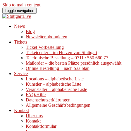
Skip to main content
Toggle navigation
News
Blog
Newsletter abonnieren
Tickets
Ticket Vorbestellung
Ticketcenter – im Herzen von Stuttgart
Telefonische Bestellung – 0711 / 550 660 77
Mailorder – die besten Plätze persönlich ausgewählt
Online Bestellung – nach Saalplan
Service
Locations – alphabetische Liste
Künstler – alphabetische Liste
Veranstalter – alphabetische Liste
FAQ/Hilfe
Datenschutzerklärungen
Allgemeine Geschäftsbedingungen
Kontakt
Über uns
Kontakt
Kontaktformular