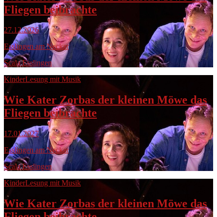
Fliegen beibrachte
27.12.2026
Esslingen am Neckar
Scala Esslingen
Kinder
Lesung mit Musik
Wie Kater Zorbas der kleinen Möwe das
Fliegen beibrachte
17.01.2027
Esslingen am Neckar
Scala Esslingen
Kinder
Lesung mit Musik
Wie Kater Zorbas der kleinen Möwe das
Fliegen beibrachte