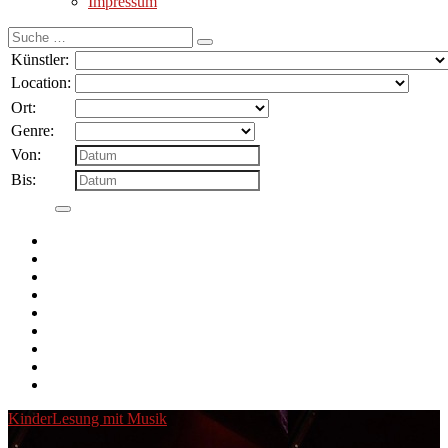
Impressum
Suche
nach:
Künstler:
Location:
Ort:
Genre:
Von:
Bis:
Kinder
Lesung mit Musik