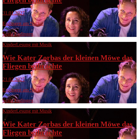
31.01.2027
Esslingen am Neckar
Scala Esslingen
Kinder
Lesung mit Musik
Wie Kater Zorbas der kleinen Möwe das
Fliegen beibrachte
21.02.2027
Esslingen am Neckar
Scala Esslingen
Kinder
Lesung mit Musik
Wie Kater Zorbas der kleinen Möwe das
Fliegen beibrachte