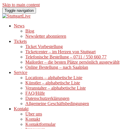
Skip to main content
Toggle navigation
News
Blog
Newsletter abonnieren
Tickets
Ticket Vorbestellung
Ticketcenter – im Herzen von Stuttgart
Telefonische Bestellung – 0711 / 550 660 77
Mailorder – die besten Plätze persönlich ausgewählt
Online Bestellung – nach Saalplan
Service
Locations – alphabetische Liste
Künstler – alphabetische Liste
Veranstalter – alphabetische Liste
FAQ/Hilfe
Datenschutzerklärungen
Allgemeine Geschäftsbedingungen
Kontakt
Über uns
Kontakt
Kontaktformular