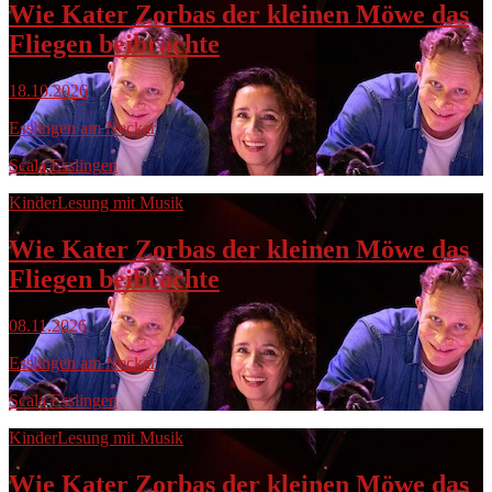
Wie Kater Zorbas der kleinen Möwe das
Fliegen beibrachte
18.10.2026
Esslingen am Neckar
Scala Esslingen
Kinder
Lesung mit Musik
Wie Kater Zorbas der kleinen Möwe das
Fliegen beibrachte
08.11.2026
Esslingen am Neckar
Scala Esslingen
Kinder
Lesung mit Musik
Wie Kater Zorbas der kleinen Möwe das