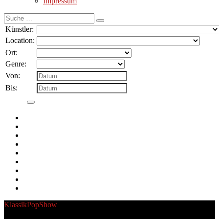
Impressum
Suche
nach:
Künstler:
Location:
Ort:
Genre:
Von:
Bis:
Klassik
Pop
Show