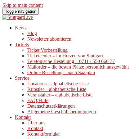
Skip to main content
Toggle navigation
News
Blog
Newsletter abonnieren
Tickets
Ticket Vorbestellung
Ticketcenter – im Herzen von Stuttgart
Telefonische Bestellung – 0711 / 550 660 77
Mailorder – die besten Plätze persönlich ausgewählt
Online Bestellung – nach Saalplan
Service
Locations – alphabetische Liste
Künstler – alphabetische Liste
Veranstalter – alphabetische Liste
FAQ/Hilfe
Datenschutzerklärungen
Allgemeine Geschäftsbedingungen
Kontakt
Über uns
Kontakt
Kontaktformular