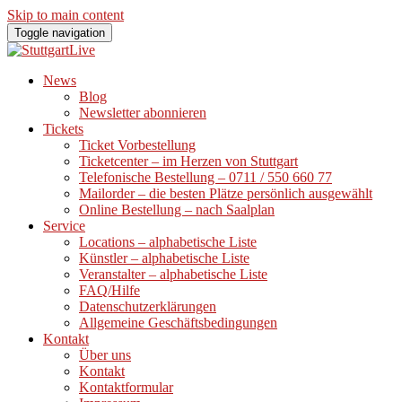
Skip to main content
Toggle navigation
News
Blog
Newsletter abonnieren
Tickets
Ticket Vorbestellung
Ticketcenter – im Herzen von Stuttgart
Telefonische Bestellung – 0711 / 550 660 77
Mailorder – die besten Plätze persönlich ausgewählt
Online Bestellung – nach Saalplan
Service
Locations – alphabetische Liste
Künstler – alphabetische Liste
Veranstalter – alphabetische Liste
FAQ/Hilfe
Datenschutzerklärungen
Allgemeine Geschäftsbedingungen
Kontakt
Über uns
Kontakt
Kontaktformular