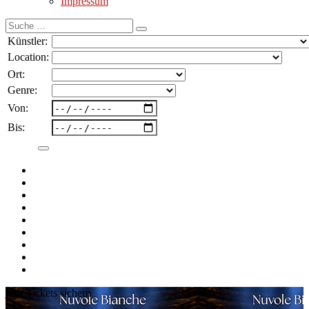
Impressum
Suche
nach:
Künstler:
Location:
Ort:
Genre:
Von:
Bis:
jetzt Tickets sichern