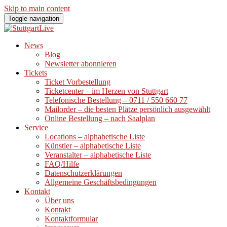
Skip to main content
Toggle navigation
News
Blog
Newsletter abonnieren
Tickets
Ticket Vorbestellung
Ticketcenter – im Herzen von Stuttgart
Telefonische Bestellung – 0711 / 550 660 77
Mailorder – die besten Plätze persönlich ausgewählt
Online Bestellung – nach Saalplan
Service
Locations – alphabetische Liste
Künstler – alphabetische Liste
Veranstalter – alphabetische Liste
FAQ/Hilfe
Datenschutzerklärungen
Allgemeine Geschäftsbedingungen
Kontakt
Über uns
Kontakt
Kontaktformular