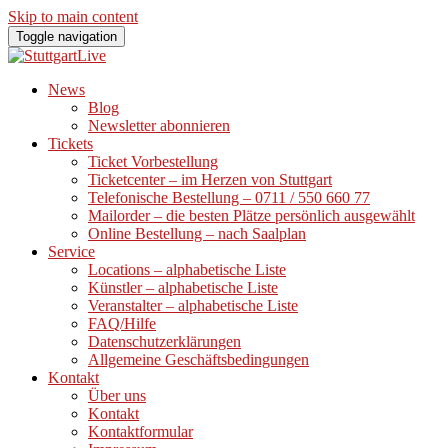
Skip to main content
Toggle navigation
News
Blog
Newsletter abonnieren
Tickets
Ticket Vorbestellung
Ticketcenter – im Herzen von Stuttgart
Telefonische Bestellung – 0711 / 550 660 77
Mailorder – die besten Plätze persönlich ausgewählt
Online Bestellung – nach Saalplan
Service
Locations – alphabetische Liste
Künstler – alphabetische Liste
Veranstalter – alphabetische Liste
FAQ/Hilfe
Datenschutzerklärungen
Allgemeine Geschäftsbedingungen
Kontakt
Über uns
Kontakt
Kontaktformular