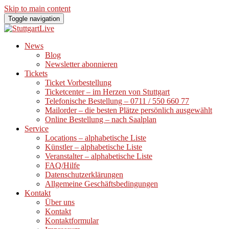
Skip to main content
Toggle navigation
News
Blog
Newsletter abonnieren
Tickets
Ticket Vorbestellung
Ticketcenter – im Herzen von Stuttgart
Telefonische Bestellung – 0711 / 550 660 77
Mailorder – die besten Plätze persönlich ausgewählt
Online Bestellung – nach Saalplan
Service
Locations – alphabetische Liste
Künstler – alphabetische Liste
Veranstalter – alphabetische Liste
FAQ/Hilfe
Datenschutzerklärungen
Allgemeine Geschäftsbedingungen
Kontakt
Über uns
Kontakt
Kontaktformular