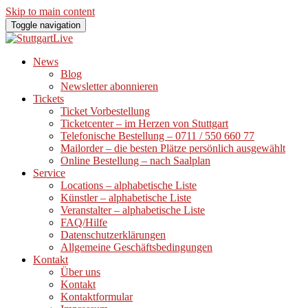
Skip to main content
Toggle navigation
News
Blog
Newsletter abonnieren
Tickets
Ticket Vorbestellung
Ticketcenter – im Herzen von Stuttgart
Telefonische Bestellung – 0711 / 550 660 77
Mailorder – die besten Plätze persönlich ausgewählt
Online Bestellung – nach Saalplan
Service
Locations – alphabetische Liste
Künstler – alphabetische Liste
Veranstalter – alphabetische Liste
FAQ/Hilfe
Datenschutzerklärungen
Allgemeine Geschäftsbedingungen
Kontakt
Über uns
Kontakt
Kontaktformular