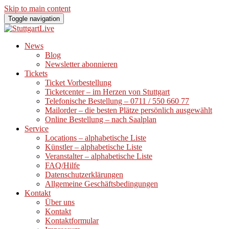
Skip to main content
Toggle navigation
News
Blog
Newsletter abonnieren
Tickets
Ticket Vorbestellung
Ticketcenter – im Herzen von Stuttgart
Telefonische Bestellung – 0711 / 550 660 77
Mailorder – die besten Plätze persönlich ausgewählt
Online Bestellung – nach Saalplan
Service
Locations – alphabetische Liste
Künstler – alphabetische Liste
Veranstalter – alphabetische Liste
FAQ/Hilfe
Datenschutzerklärungen
Allgemeine Geschäftsbedingungen
Kontakt
Über uns
Kontakt
Kontaktformular