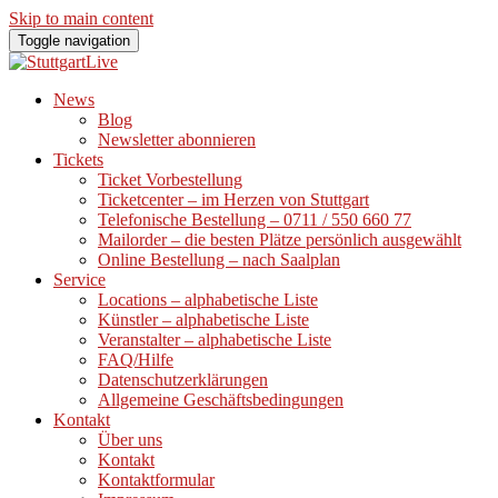
Skip to main content
Toggle navigation
News
Blog
Newsletter abonnieren
Tickets
Ticket Vorbestellung
Ticketcenter – im Herzen von Stuttgart
Telefonische Bestellung – 0711 / 550 660 77
Mailorder – die besten Plätze persönlich ausgewählt
Online Bestellung – nach Saalplan
Service
Locations – alphabetische Liste
Künstler – alphabetische Liste
Veranstalter – alphabetische Liste
FAQ/Hilfe
Datenschutzerklärungen
Allgemeine Geschäftsbedingungen
Kontakt
Über uns
Kontakt
Kontaktformular