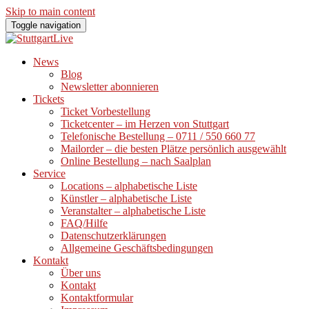
Skip to main content
Toggle navigation
News
Blog
Newsletter abonnieren
Tickets
Ticket Vorbestellung
Ticketcenter – im Herzen von Stuttgart
Telefonische Bestellung – 0711 / 550 660 77
Mailorder – die besten Plätze persönlich ausgewählt
Online Bestellung – nach Saalplan
Service
Locations – alphabetische Liste
Künstler – alphabetische Liste
Veranstalter – alphabetische Liste
FAQ/Hilfe
Datenschutzerklärungen
Allgemeine Geschäftsbedingungen
Kontakt
Über uns
Kontakt
Kontaktformular