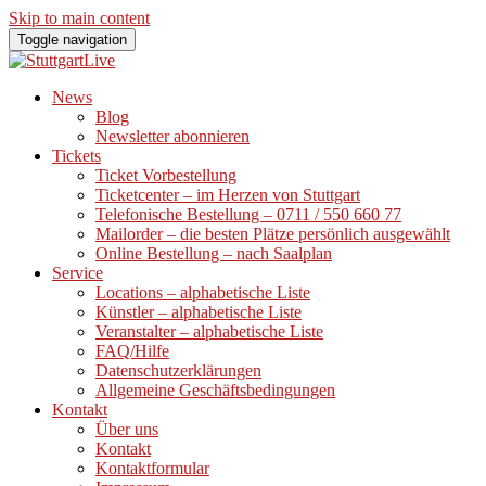
Skip to main content
Toggle navigation
News
Blog
Newsletter abonnieren
Tickets
Ticket Vorbestellung
Ticketcenter – im Herzen von Stuttgart
Telefonische Bestellung – 0711 / 550 660 77
Mailorder – die besten Plätze persönlich ausgewählt
Online Bestellung – nach Saalplan
Service
Locations – alphabetische Liste
Künstler – alphabetische Liste
Veranstalter – alphabetische Liste
FAQ/Hilfe
Datenschutzerklärungen
Allgemeine Geschäftsbedingungen
Kontakt
Über uns
Kontakt
Kontaktformular