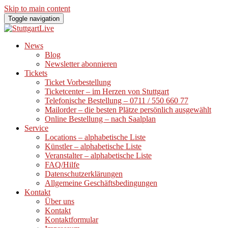
Skip to main content
Toggle navigation
News
Blog
Newsletter abonnieren
Tickets
Ticket Vorbestellung
Ticketcenter – im Herzen von Stuttgart
Telefonische Bestellung – 0711 / 550 660 77
Mailorder – die besten Plätze persönlich ausgewählt
Online Bestellung – nach Saalplan
Service
Locations – alphabetische Liste
Künstler – alphabetische Liste
Veranstalter – alphabetische Liste
FAQ/Hilfe
Datenschutzerklärungen
Allgemeine Geschäftsbedingungen
Kontakt
Über uns
Kontakt
Kontaktformular