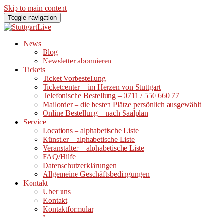
Skip to main content
Toggle navigation
News
Blog
Newsletter abonnieren
Tickets
Ticket Vorbestellung
Ticketcenter – im Herzen von Stuttgart
Telefonische Bestellung – 0711 / 550 660 77
Mailorder – die besten Plätze persönlich ausgewählt
Online Bestellung – nach Saalplan
Service
Locations – alphabetische Liste
Künstler – alphabetische Liste
Veranstalter – alphabetische Liste
FAQ/Hilfe
Datenschutzerklärungen
Allgemeine Geschäftsbedingungen
Kontakt
Über uns
Kontakt
Kontaktformular