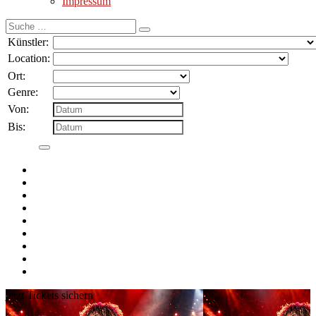
Impressum
Suche
nach:
Künstler:
Location:
Ort:
Genre:
Von:
Bis:
jetzt Tickets sichern