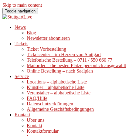
Skip to main content
Toggle navigation
News
Blog
Newsletter abonnieren
Tickets
Ticket Vorbestellung
Ticketcenter – im Herzen von Stuttgart
Telefonische Bestellung – 0711 / 550 660 77
Mailorder – die besten Plätze persönlich ausgewählt
Online Bestellung – nach Saalplan
Service
Locations – alphabetische Liste
Künstler – alphabetische Liste
Veranstalter – alphabetische Liste
FAQ/Hilfe
Datenschutzerklärungen
Allgemeine Geschäftsbedingungen
Kontakt
Über uns
Kontakt
Kontaktformular