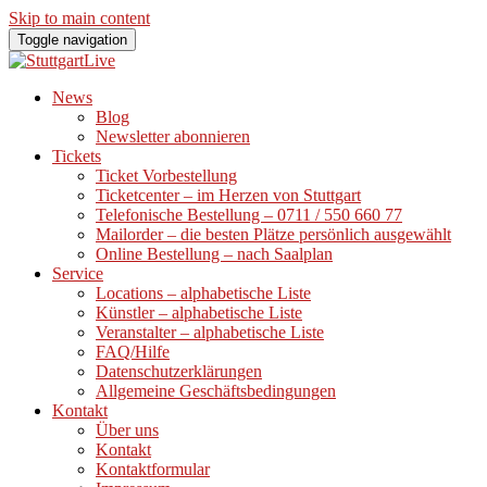
Skip to main content
Toggle navigation
News
Blog
Newsletter abonnieren
Tickets
Ticket Vorbestellung
Ticketcenter – im Herzen von Stuttgart
Telefonische Bestellung – 0711 / 550 660 77
Mailorder – die besten Plätze persönlich ausgewählt
Online Bestellung – nach Saalplan
Service
Locations – alphabetische Liste
Künstler – alphabetische Liste
Veranstalter – alphabetische Liste
FAQ/Hilfe
Datenschutzerklärungen
Allgemeine Geschäftsbedingungen
Kontakt
Über uns
Kontakt
Kontaktformular