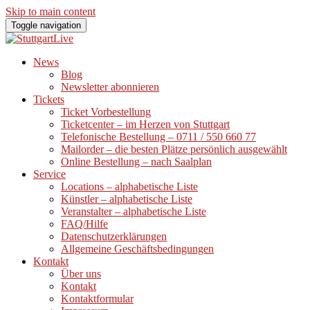
Skip to main content
Toggle navigation
News
Blog
Newsletter abonnieren
Tickets
Ticket Vorbestellung
Ticketcenter – im Herzen von Stuttgart
Telefonische Bestellung – 0711 / 550 660 77
Mailorder – die besten Plätze persönlich ausgewählt
Online Bestellung – nach Saalplan
Service
Locations – alphabetische Liste
Künstler – alphabetische Liste
Veranstalter – alphabetische Liste
FAQ/Hilfe
Datenschutzerklärungen
Allgemeine Geschäftsbedingungen
Kontakt
Über uns
Kontakt
Kontaktformular