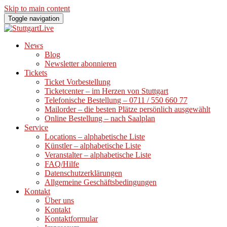
Skip to main content
Toggle navigation
News
Blog
Newsletter abonnieren
Tickets
Ticket Vorbestellung
Ticketcenter – im Herzen von Stuttgart
Telefonische Bestellung – 0711 / 550 660 77
Mailorder – die besten Plätze persönlich ausgewählt
Online Bestellung – nach Saalplan
Service
Locations – alphabetische Liste
Künstler – alphabetische Liste
Veranstalter – alphabetische Liste
FAQ/Hilfe
Datenschutzerklärungen
Allgemeine Geschäftsbedingungen
Kontakt
Über uns
Kontakt
Kontaktformular