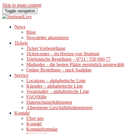
Skip to main content
Toggle navigation
News
Blog
Newsletter abonnieren
Tickets
Ticket Vorbestellung
Ticketcenter – im Herzen von Stuttgart
Telefonische Bestellung – 0711 / 550 660 77
Mailorder – die besten Plätze persönlich ausgewählt
Online Bestellung – nach Saalplan
Service
Locations – alphabetische Liste
Künstler – alphabetische Liste
Veranstalter – alphabetische Liste
FAQ/Hilfe
Datenschutzerklärungen
Allgemeine Geschäftsbedingungen
Kontakt
Über uns
Kontakt
Kontaktformular