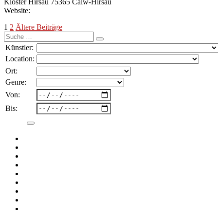
Kloster Hirsau 75365 Calw-Hirsau
Website:
Seitennummerierung
1
2
Ältere Beiträge
Suche
der
nach:
Künstler:
Beiträge
Location:
Ort:
Genre:
Von:
Bis: