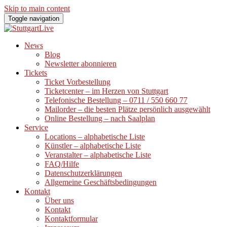
Skip to main content
Toggle navigation
News
Blog
Newsletter abonnieren
Tickets
Ticket Vorbestellung
Ticketcenter – im Herzen von Stuttgart
Telefonische Bestellung – 0711 / 550 660 77
Mailorder – die besten Plätze persönlich ausgewählt
Online Bestellung – nach Saalplan
Service
Locations – alphabetische Liste
Künstler – alphabetische Liste
Veranstalter – alphabetische Liste
FAQ/Hilfe
Datenschutzerklärungen
Allgemeine Geschäftsbedingungen
Kontakt
Über uns
Kontakt
Kontaktformular