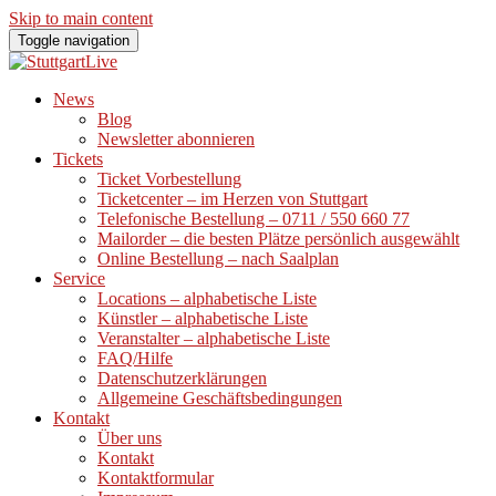
Skip to main content
Toggle navigation
News
Blog
Newsletter abonnieren
Tickets
Ticket Vorbestellung
Ticketcenter – im Herzen von Stuttgart
Telefonische Bestellung – 0711 / 550 660 77
Mailorder – die besten Plätze persönlich ausgewählt
Online Bestellung – nach Saalplan
Service
Locations – alphabetische Liste
Künstler – alphabetische Liste
Veranstalter – alphabetische Liste
FAQ/Hilfe
Datenschutzerklärungen
Allgemeine Geschäftsbedingungen
Kontakt
Über uns
Kontakt
Kontaktformular