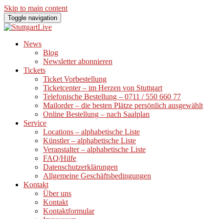
Skip to main content
Toggle navigation
News
Blog
Newsletter abonnieren
Tickets
Ticket Vorbestellung
Ticketcenter – im Herzen von Stuttgart
Telefonische Bestellung – 0711 / 550 660 77
Mailorder – die besten Plätze persönlich ausgewählt
Online Bestellung – nach Saalplan
Service
Locations – alphabetische Liste
Künstler – alphabetische Liste
Veranstalter – alphabetische Liste
FAQ/Hilfe
Datenschutzerklärungen
Allgemeine Geschäftsbedingungen
Kontakt
Über uns
Kontakt
Kontaktformular