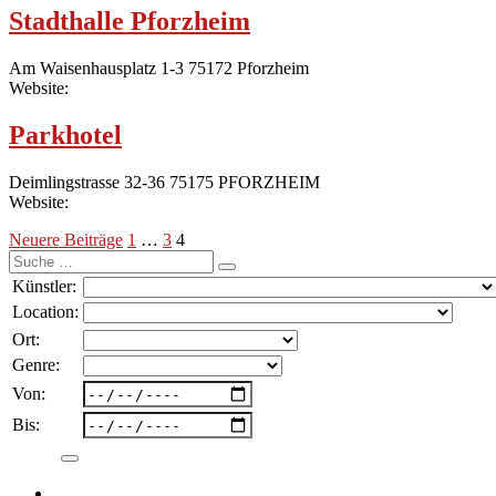
Stadthalle Pforzheim
Am Waisenhausplatz 1-3 75172 Pforzheim
Website:
Parkhotel
Deimlingstrasse 32-36 75175 PFORZHEIM
Website:
Seitennummerierung
Neuere Beiträge
1
…
3
4
Suche
der
nach:
Künstler:
Beiträge
Location:
Ort:
Genre:
Von:
Bis: