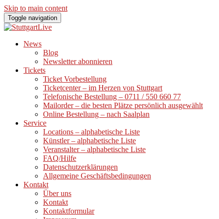
Skip to main content
Toggle navigation
News
Blog
Newsletter abonnieren
Tickets
Ticket Vorbestellung
Ticketcenter – im Herzen von Stuttgart
Telefonische Bestellung – 0711 / 550 660 77
Mailorder – die besten Plätze persönlich ausgewählt
Online Bestellung – nach Saalplan
Service
Locations – alphabetische Liste
Künstler – alphabetische Liste
Veranstalter – alphabetische Liste
FAQ/Hilfe
Datenschutzerklärungen
Allgemeine Geschäftsbedingungen
Kontakt
Über uns
Kontakt
Kontaktformular