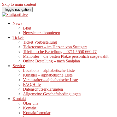
Skip to main content
Toggle navigation
News
Blog
Newsletter abonnieren
Tickets
Ticket Vorbestellung
Ticketcenter – im Herzen von Stuttgart
Telefonische Bestellung – 0711 / 550 660 77
Mailorder – die besten Plätze persönlich ausgewählt
Online Bestellung – nach Saalplan
Service
Locations – alphabetische Liste
Künstler – alphabetische Liste
Veranstalter – alphabetische Liste
FAQ/Hilfe
Datenschutzerklärungen
Allgemeine Geschäftsbedingungen
Kontakt
Über uns
Kontakt
Kontaktformular