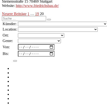
Siemensstraße 15 70469 Stuttgart
Website:
http://www.friedrichsbau.de/
Seitennummerierung
Neuere Beiträge
1
…
19
20
Suche
der
nach:
Künstler:
Beiträge
Location:
Ort:
Genre:
Von:
Bis: