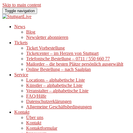
Skip to main content
Toggle navigation
News
Blog
Newsletter abonnieren
Tickets
Ticket Vorbestellung
Ticketcenter – im Herzen von Stuttgart
Telefonische Bestellung – 0711 / 550 660 77
Mailorder – die besten Plätze persönlich ausgewählt
Online Bestellung – nach Saalplan
Service
Locations – alphabetische Liste
Künstler – alphabetische Liste
Veranstalter – alphabetische Liste
FAQ/Hilfe
Datenschutzerklärungen
Allgemeine Geschäftsbedingungen
Kontakt
Über uns
Kontakt
Kontaktformular