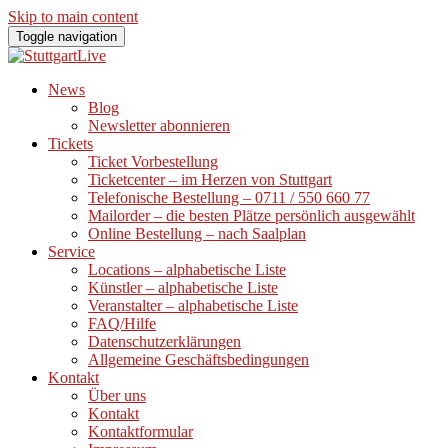
Skip to main content
Toggle navigation
News
Blog
Newsletter abonnieren
Tickets
Ticket Vorbestellung
Ticketcenter – im Herzen von Stuttgart
Telefonische Bestellung – 0711 / 550 660 77
Mailorder – die besten Plätze persönlich ausgewählt
Online Bestellung – nach Saalplan
Service
Locations – alphabetische Liste
Künstler – alphabetische Liste
Veranstalter – alphabetische Liste
FAQ/Hilfe
Datenschutzerklärungen
Allgemeine Geschäftsbedingungen
Kontakt
Über uns
Kontakt
Kontaktformular