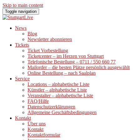
Skip to main content
Toggle navigation
News
Blog
Newsletter abonnieren
Tickets
Ticket Vorbestellung
Ticketcenter – im Herzen von Stuttgart
Telefonische Bestellung – 0711 / 550 660 77
Mailorder – die besten Plätze persönlich ausgewählt
Online Bestellung – nach Saalplan
Service
Locations – alphabetische Liste
Künstler – alphabetische Liste
Veranstalter – alphabetische Liste
FAQ/Hilfe
Datenschutzerklärungen
Allgemeine Geschäftsbedingungen
Kontakt
Über uns
Kontakt
Kontaktformular